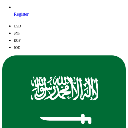
Register
USD
SYP
EGP
JOD