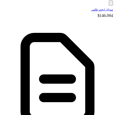
موبايل ليجند عالمي
$146.094