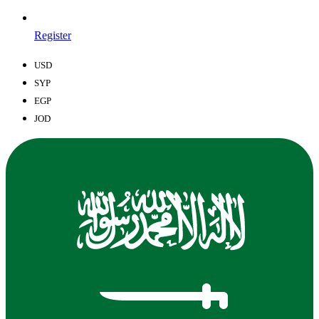
Register
USD
SYP
EGP
JOD