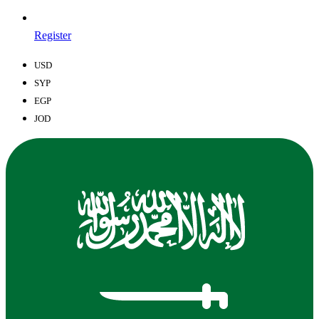
Register
USD
SYP
EGP
JOD