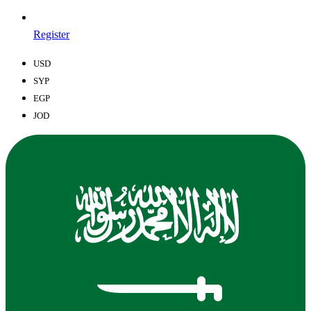
Register
USD
SYP
EGP
JOD