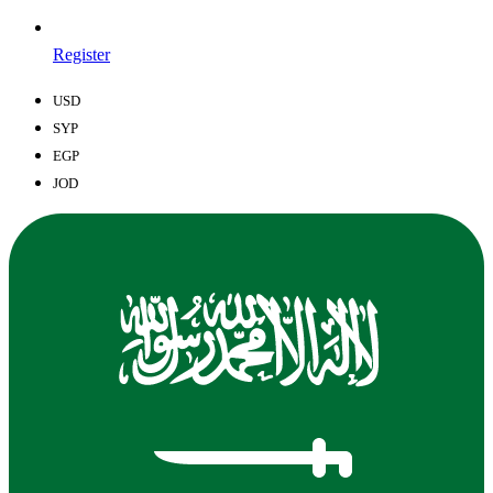
Register
USD
SYP
EGP
JOD