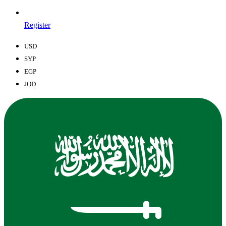
Register
USD
SYP
EGP
JOD