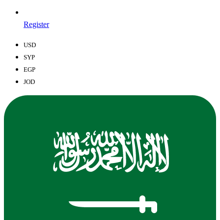
Register
USD
SYP
EGP
JOD