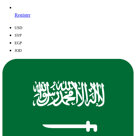
Register
USD
SYP
EGP
JOD