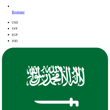
Register
USD
SYP
EGP
JOD