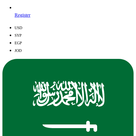
Register
USD
SYP
EGP
JOD