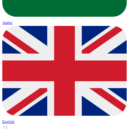
Arabic
English