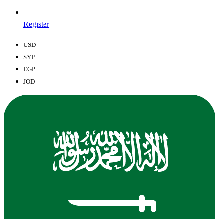
Register
USD
SYP
EGP
JOD