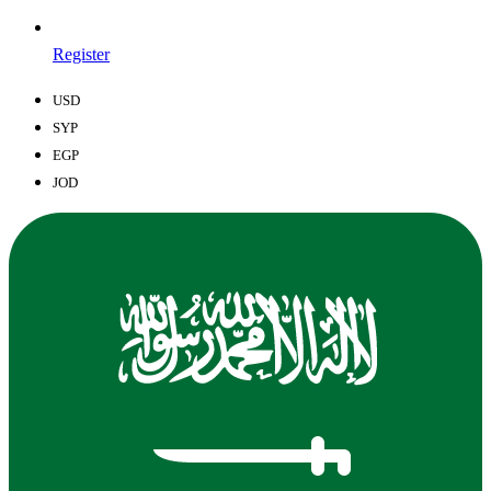
Register
USD
SYP
EGP
JOD