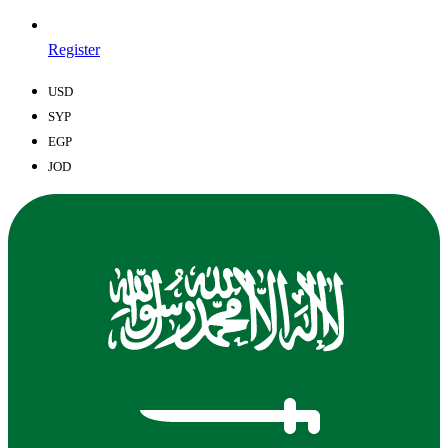
Register
USD
SYP
EGP
JOD