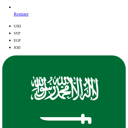
Register
USD
SYP
EGP
JOD