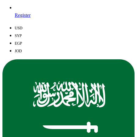
Register
USD
SYP
EGP
JOD