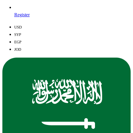
Register
USD
SYP
EGP
JOD