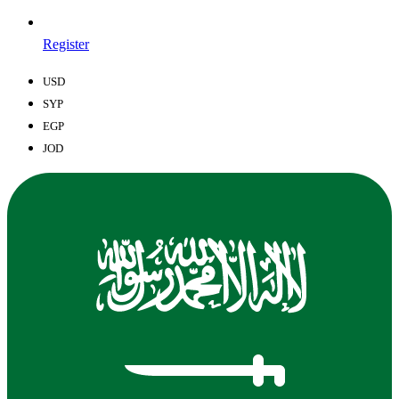
Register
USD
SYP
EGP
JOD