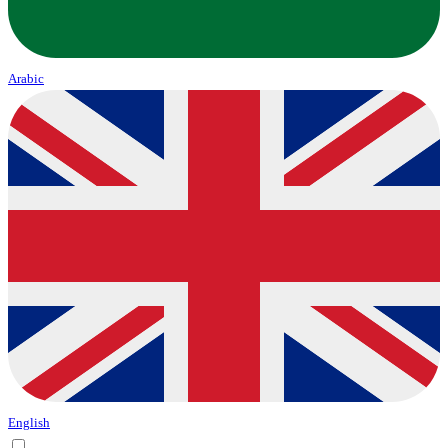
Arabic
English