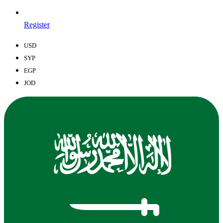
Register
USD
SYP
EGP
JOD