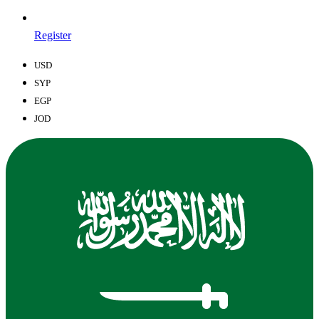
Register
USD
SYP
EGP
JOD