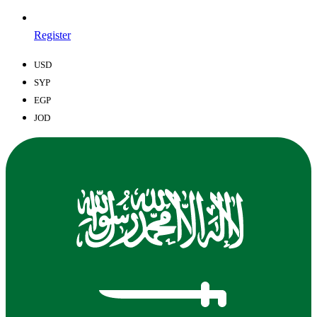
Register
USD
SYP
EGP
JOD