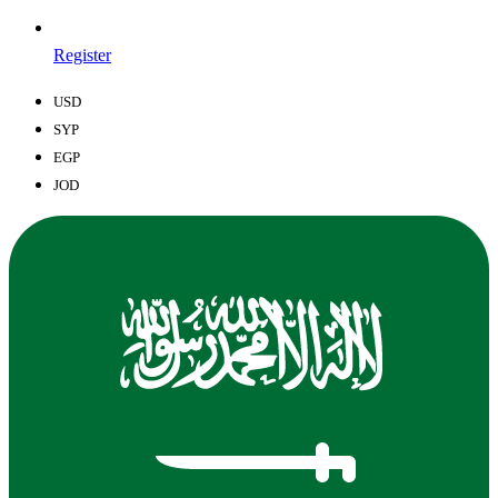
Register
USD
SYP
EGP
JOD