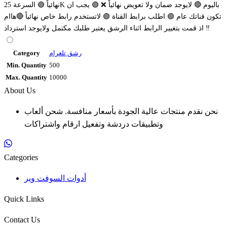
نهائياً 🟢 السرعة 25K باليوم 🔴 لايوجد ضمان ولا تعويض نهائياً ❌ 🟢 يجب ان
تكون قناتك عام 🟢 اطلب برابط القناة 🟢 لاتستخدم رابط خاص نهائياً 🔴هاام
‼️ اذ قمت بتغيير الرابط اثناء الرشق يعتبر طلبك مكتمل ولايوجد استرداد
رشق تلغرام
Category
Min. Quantity
500
Max. Quantity
10000
About Us
نحن نقدم منتجات عالية الجودة بأسعار منافسة. شحن ألعاب
وتطبيقات دردشة وتفعيل ارقام واشتراكات
Categories
أدوات السوفت وير
Quick Links
Contact Us