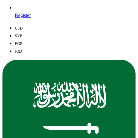
Register
USD
SYP
EGP
JOD