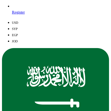
Register
USD
SYP
EGP
JOD