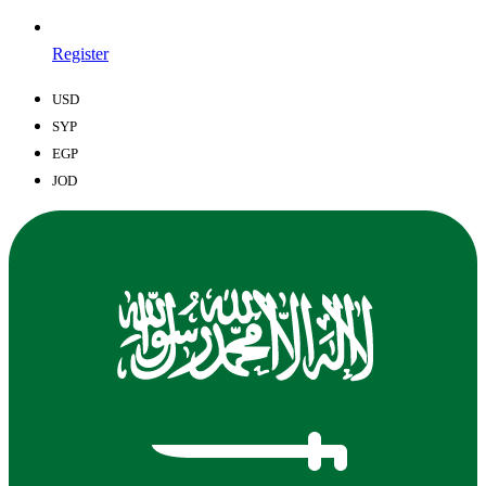
Register
USD
SYP
EGP
JOD