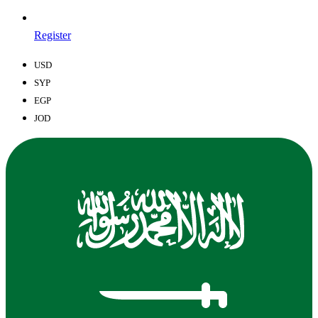
Register
USD
SYP
EGP
JOD