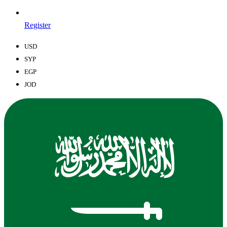
Register
USD
SYP
EGP
JOD