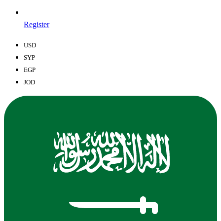
Register
USD
SYP
EGP
JOD