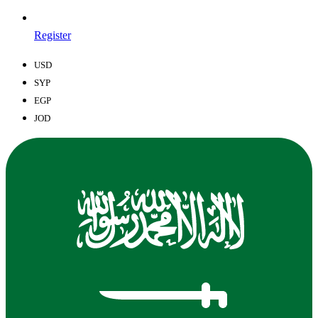
Register
USD
SYP
EGP
JOD