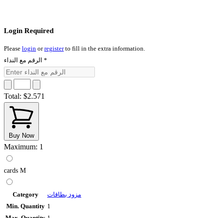
Login Required
Please
login
or
register
to fill in the extra information.
الرقم مع النداء
*
Total:
$2.571
Buy Now
Maximum: 1
cards M
Category
مزود بطاقات
Min. Quantity
1