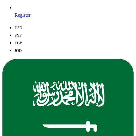
Register
USD
SYP
EGP
JOD